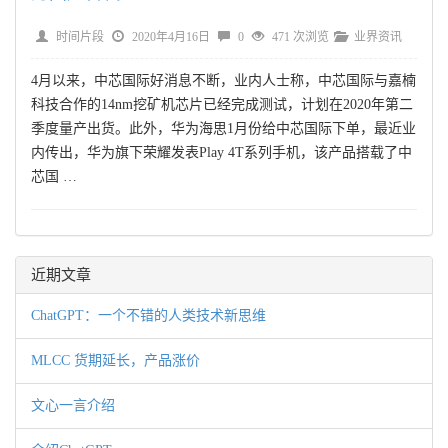
时间片段
2020年4月16日
0
471 次浏览
业界资讯
4月以来，中芯国际好消息不断，业内人士称，中芯国际与嘉楠
科技合作的14nm挖矿机芯片已经完成测试，计划在2020年第二
季度量产出货。此外，华为海思1月份给中芯国际下单，最近业
内传出，华为旗下荣耀发表Play 4T系列手机，该产品搭载了中
芯国 …
近期文章
ChatGPT：一个不错的人类技术新思维
MLCC 货期延长，产品涨价
文心一言介绍