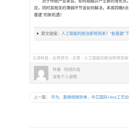
对于传统产业来说，如何相融并产生新的增长点
应，同时其相关的薄弱环节该如何解决。本周四晚8点
基建”的新机遇！
原文链接：
人工智能的统治即将到来？“新基建”下
元泽科技
›
业界资讯
›
文章
›
人工智能的统治即将到来？
作者 :
时间片段
没有个人说明
上一篇：
华为、嘉楠相继转单，中芯国际14nm工艺