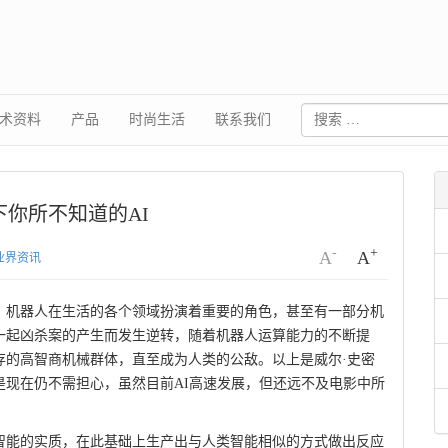
术资料
产品
时尚生活
联系我们
下你所不知道的AI
-
+
A
A
业界资讯
代，机器人在生活的各个领域扮演着重要的角色，甚至有一部分机
一起凶杀案的产生而发生逆转，随着机器人运算能力的不断提
存的高智商机械群体，直至成为人类的公敌。以上是威尔·史密
现在仍不需担心，虽然目前AI高速发展，但还远不及电影中所
智能的实质，在此基础上生产出与人类智能相似的方式做出反应