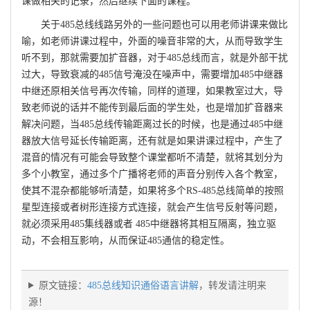
课做相关的记录，然后继续下面的课程。
关于485总线线路另外的一些问题也可以用老师讲课来做比
喻，如老师讲课过程中，外面的噪音非常的大，从而导致学生
听不到，那就需要加扩音器，对于485总线而言，就是外部干扰
过大，导致衰减的485信号淹没在噪声中，需要增加485中继器
中继还原相关信号再次传输，同样的道理，如果教室过大，导
致老师说的话并不能传到最后面的学生处，也是增加扩音器来
解决问题，当485总线传输距离过长的时候，也是通过485中继
器放大信号延长传输距离，还有就是如果讲课过程中，产生了
混音的情况有可能会导致整个课堂都听不清楚，就将其划分为
多个小教室，通过多个广播将老师的声音分别传入各个教室，
使其不混杂都能够听清楚，如果将多个RS-485总线简单的按照
星型连接或者树形连接方式连接，就会产生信号反射等问题，
就必须采用485集线器或者 485中继器将其相互隔离，独立驱
动，不会相互影响，从而保证485通信的稳定性。
原文链接：
485总线知识通俗语言讲解
，转发请注明来
源！