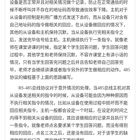
设备是否正常并且对相关情况做个记录，防止在正常通信的时
候不断呼叫并不存在的地址码而导致通信效率下降。主机对于
从设备的控制是利用广播方式发送下去的，而从设备只对含有
自己地址码的指令做相关的回应，在从设备做回应的情况下，
其他的从设备和主机保持沉默，当从设备执行完相关指令之
后，发送完毕信号给主机，主机继续执行下一条指令。就像老
师在课堂讲课的时候，指定某个学生回答问题，学生回答问题
过程中，其他学生和老师保持沉默，不容许课堂上有讲小话的
情况，只有当学生回答完问题之后并且告知老师自己回答完
毕，老师才会继续讲课或者指令另外的学生做相应的动作。485
协议的编程基于上面的思路编写。
RS-485总线协议对于意外情况的处理，当485总线主机对其
从设备发送相关的指令的时候，从设备可能会因为种种原因而
不执行相关指令的情况，比如从设备在使用过程中损坏而不能
回应相关指令，主机一般都会设定一个时延，在设定的时间之
内得不到相关从设备的回应，其应该做相应的记录并且执行下
一条指令。就像老师点名要求某个学生回答问题，而没有得到
相应的回应，点名三次之后，还是没有回应，对于该学生的缺