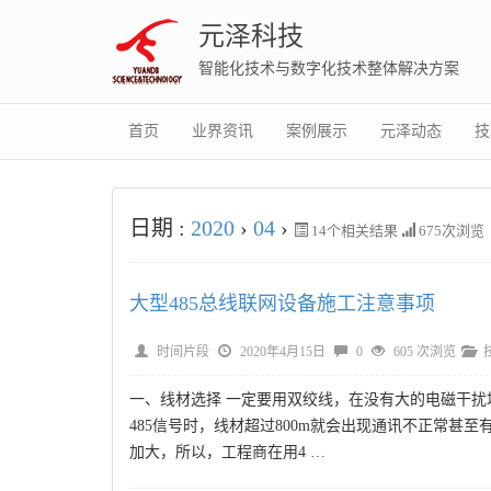
元泽科技
智能化技术与数字化技术整体解决方案
首页
业界资讯
案例展示
元泽动态
技
日期 :
2020
›
04
›
14
个相关结果
675次浏览
大型485总线联网设备施工注意事项
时间片段
2020年4月15日
0
605 次浏览
一、线材选择 一定要用双绞线，在没有大的电磁干扰场
485信号时，线材超过800m就会出现通讯不正常甚
加大，所以，工程商在用4 …